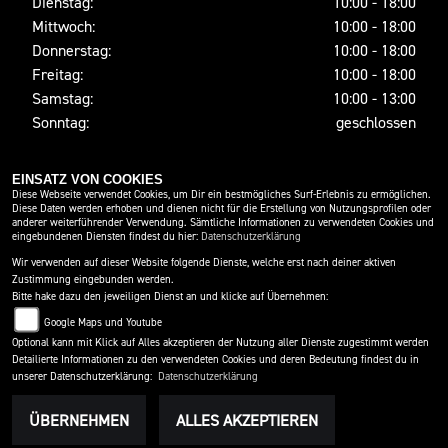
Dienstag:
10:00 - 18:00
Mittwoch:
10:00 - 18:00
Donnerstag:
10:00 - 18:00
Freitag:
10:00 - 18:00
Samstag:
10:00 - 13:00
Sonntag:
geschlossen
EINSATZ VON COOKIES
SOCIAL MEDIA
Diese Webseite verwendet Cookies, um Dir ein bestmögliches Surf-Erlebnis zu ermöglichen.
Diese Daten werden erhoben und dienen nicht für die Erstellung von Nutzungsprofilen oder
anderer weiterführender Verwendung. Sämtliche Informationen zu verwendeten Cookies und
eingebundenen Diensten findest du hier:
Datenschutzerklärung
Wir verwenden auf dieser Website folgende Dienste, welche erst nach deiner aktiven
Zustimmung eingebunden werden.
Bitte hake dazu den jeweiligen Dienst an und klicke auf Übernehmen:
Google Maps und Youtube
Optional kann mit Klick auf Alles akzeptieren der Nutzung aller Dienste zugestimmt werden
Detailierte Informationen zu den verwendeten Cookies und deren Bedeutung findest du in
IMPRESSUM
DATENSCHUTZ
DISCLAIMER
unserer Datenschutzerklärung:
Datenschutzerklärung
BARRIEREFREIHEIT
AGB
ÜBERNEHMEN
ALLES AKZEPTIEREN
powered by 1000PS